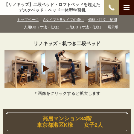
【リノキッズ】二段ベッド・ロフトベッドを超えた
デスクベッド・ベッド一体型学習机
トップページ
AタイプとBタイプの違い
価格・注文・納期
一人用DB（寸法・仕様）
二段DB（寸法・仕様）
展示場
リノキッズ・机つき二段ベッド
＊画像をクリックすると拡大します
高層マンション34階
東京都港区K様 女子2人