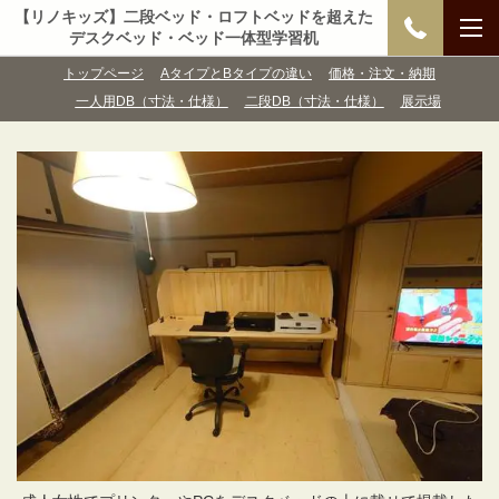
【リノキッズ】二段ベッド・ロフトベッドを超えた
デスクベッド・ベッド一体型学習机
トップページ
AタイプとBタイプの違い
価格・注文・納期
一人用DB（寸法・仕様）
二段DB（寸法・仕様）
展示場