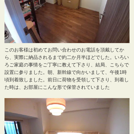
このお客様は初めてお問い合わせのお電話を頂戴してか
ら、実際に納品されるまで約二か月半ほどでした。いろい
ろご家庭の事情をご丁寧に教えて下さり、結局、こちらで
設置に参りました。朝、新幹線で向かいまして、午後1時
頃到着致しました。前日に荷物を受領して下さり、到着し
た時は、お部屋にこんな形で保管されていました